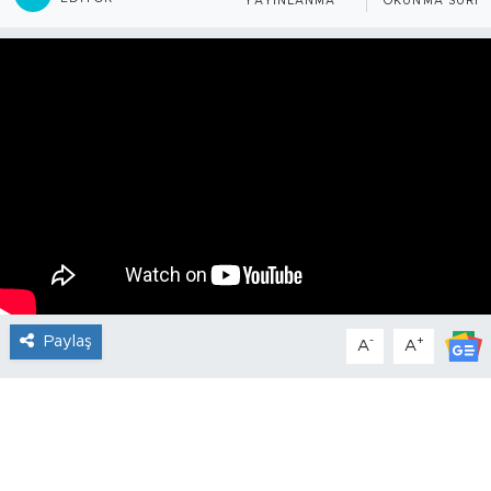
YAYINLANMA
OKUNMA SÜRES
Paylaş
-
+
A
A