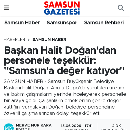
Samsun Haber
Samsun Nöbetçi Eczaneler
Samsun Haber
Samsunspor
Samsun Rehberi
Samsunspor
Samsun Hava Durumu
HABERLER
SAMSUN HABER
Başkan Halit Doğan'dan
Samsun Rehberi
SAMSUN Namaz Vakitleri
personele teşekkür:
Resmi İlanlar
Samsun Trafik Yoğunluk Haritası
"Samsun'a değer katıyor"
Süper Lig Puan Durumu ve Fikstür
SAMSUN HABER - Samsun Büyükşehir Belediye
Başkanı Halit Doğan, Ahullu Depo'da yürütülen üretim
ve bakım çalışmalarını yerinde inceleyerek personelle
Tüm Manşetler
bir araya geldi. Çalışanların emeklerinin şehre değer
kattığını vurgulayan Doğan, belediye personeline
Son Dakika Haberleri
özverili çalışmalarından dolayı teşekkür etti.
Haber Arşivi
MERVE NUR KARA
15.06.2026 - 17:11
2 DK
EDITÖR