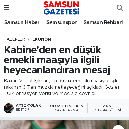
Samsun Haber
Samsun Nöbetçi Eczaneler
Samsun Haber
Samsunspor
Samsun Rehberi
Samsunspor
Samsun Hava Durumu
HABERLER
EKONOMI
Kabine'den en düşük
Samsun Rehberi
SAMSUN Namaz Vakitleri
emekli maaşıyla ilgili
Resmi İlanlar
Samsun Trafik Yoğunluk Haritası
heyecanlandıran mesaj
Süper Lig Puan Durumu ve Fikstür
Bakan Vedat Işıkhan, en düşük emekli maaşıyla ilgili
rakamın 3 Temmuz'da netleşeceğini açıkladı. Gözler
TÜİK enflasyon verisi ve Meclis'e çevrildi.
Tüm Manşetler
AYŞE ÇOLAK
01.07.2026 - 14:15
2 DK
Son Dakika Haberleri
EDITÖR
YAYINLANMA
OKUNMA SÜRESI
Haber Arşivi