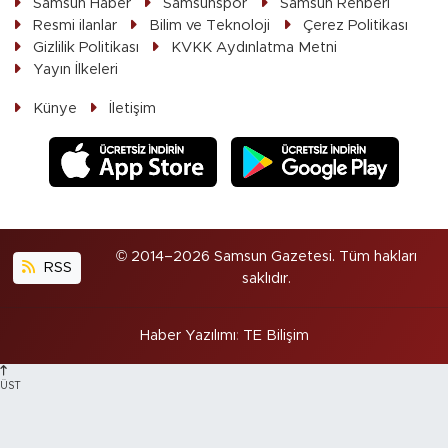
Samsun Haber
Samsunspor
Samsun Rehberi
Resmi ilanlar
Bilim ve Teknoloji
Çerez Politikası
Gizlilik Politikası
KVKK Aydınlatma Metni
Yayın İlkeleri
Künye
İletişim
© 2014–2026 Samsun Gazetesi. Tüm hakları
RSS
saklıdır.
Haber Yazılımı
:
TE Bilişim
ÜST