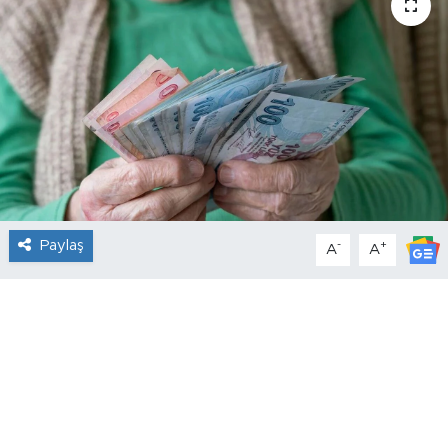
Paylaş
-
+
A
A