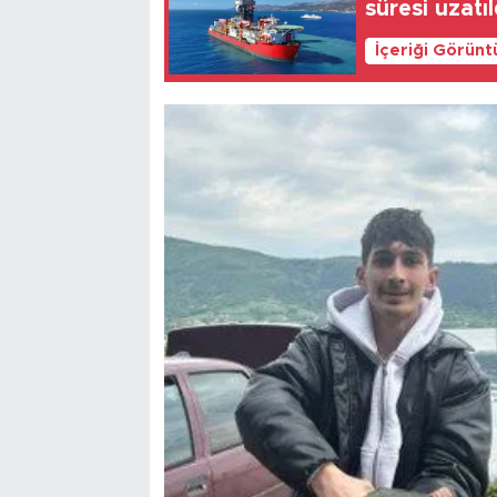
süresi uzatıl
İçeriği Görünt