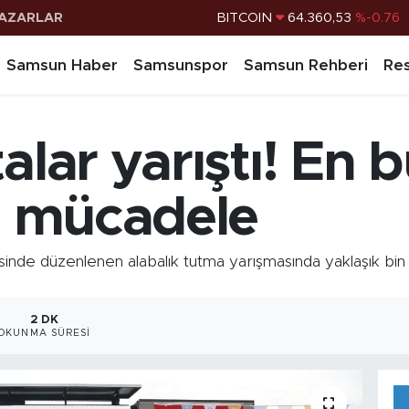
AZARLAR
DOLAR
47,7069
%0.17
EURO
55,0265
%0.01
Samsun Haber
Samsunspor
Samsun Rehberi
Res
STERLİN
64,1897
%0.02
G.ALTIN
6574.81
%1.44
talar yarıştı! En 
BİST100
13.887
%64
BITCOIN
64.360,53
%-0.76
in mücadele
de düzenlenen alabalık tutma yarışmasında yaklaşık bin a
2 DK
OKUNMA SÜRESI