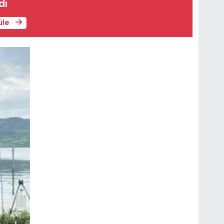
dı
üle