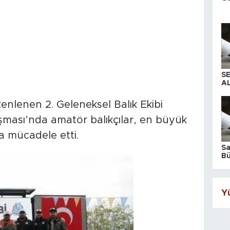
S
AL
nlenen 2. Geleneksel Balık Ekibi
şması’nda amatör balıkçılar, en büyük
ya mücadele etti.
S
Bü
iş
Yü