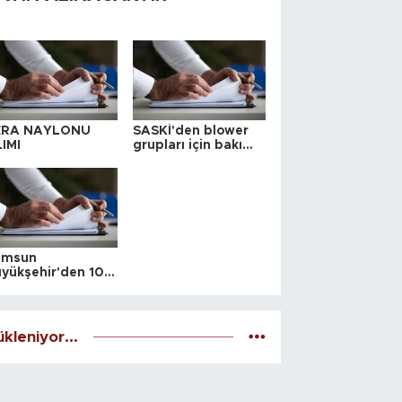
ERA NAYLONU
SASKİ'den blower
IMI
grupları için bakım
ihalesi
amsun
yükşehir'den 10
 yeri satış ihalesi
kleniyor...