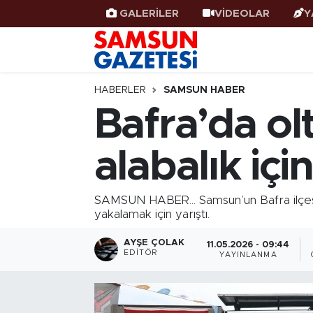
GALERİLER
VİDEOLAR
Y
Samsun Haber
Samsun Nöbetçi Eczaneler
Samsunspor
Samsun Hava Durumu
HABERLER
SAMSUN HABER
Bafra’da ol
Samsun Rehberi
SAMSUN Namaz Vakitleri
alabalık iç
Resmi İlanlar
Samsun Trafik Yoğunluk Haritası
Süper Lig Puan Durumu ve Fikstür
SAMSUN HABER... Samsun’un Bafra ilçesin
yakalamak için yarıştı.
Tüm Manşetler
AYŞE ÇOLAK
11.05.2026 - 09:44
EDITÖR
YAYINLANMA
Son Dakika Haberleri
Haber Arşivi