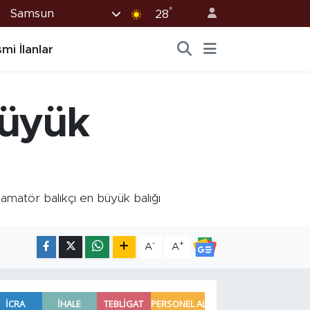
°
Samsun
28
mi İlanlar
büyük
matör balıkçı en büyük balığı
-
+
A
A