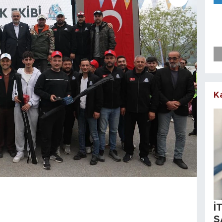
K
İ
S