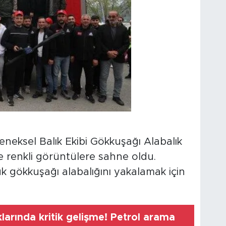
leneksel Balık Ekibi Gökkuşağı Alabalık
e renkli görüntülere sahne oldu.
k gökkuşağı alabalığını yakalamak için
larında kritik gelişme! Petrol arama