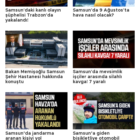
Samsun'daki kanlı olayın
Samsun'da 9 Ağustos'ta
şüphelisi Trabzon'da
hava nasıl olacak?
yakalandı!
Bakan Memişoğlu Samsun
Samsun'da mevsimlik
Şehir Hastanesi hakkında
işçiler arasında silahlı
konuştu
kavga! 7 yaralı
Samsun’da jandarma
Samsun’a giden
aranan kişiyi yol
bisikletliye otomobil