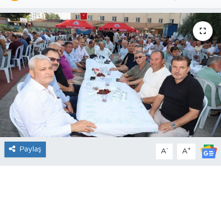
Paylaş
-
+
A
A