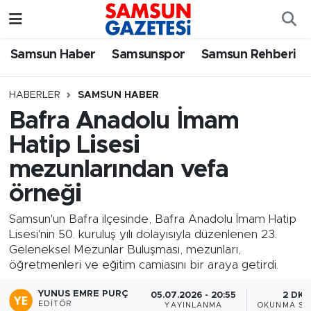
Samsun Haber
Samsun Nöbetçi Eczaneler
Samsun Haber
Samsunspor
Samsun Rehberi
Samsunspor
Samsun Hava Durumu
HABERLER
SAMSUN HABER
Bafra Anadolu İmam
Samsun Rehberi
SAMSUN Namaz Vakitleri
Hatip Lisesi
Resmi İlanlar
Samsun Trafik Yoğunluk Haritası
mezunlarından vefa
örneği
Süper Lig Puan Durumu ve Fikstür
Samsun'un Bafra ilçesinde, Bafra Anadolu İmam Hatip
Tüm Manşetler
Lisesi'nin 50. kuruluş yılı dolayısıyla düzenlenen 23.
Geleneksel Mezunlar Buluşması, mezunları,
öğretmenleri ve eğitim camiasını bir araya getirdi.
Son Dakika Haberleri
YUNUS EMRE PURÇ
05.07.2026 - 20:55
2 DK
Haber Arşivi
EDITÖR
YAYINLANMA
OKUNMA SÜ