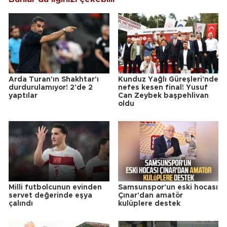
Arda Turan'ın Shakhtar'ı
Kunduz Yağlı Güreşleri'nde
durdurulamıyor! 2'de 2
nefes kesen final! Yusuf
yaptılar
Can Zeybek başpehlivan
oldu
Milli futbolcunun evinden
Samsunspor'un eski hocası
servet değerinde eşya
Çınar'dan amatör
çalındı
kulüplere destek