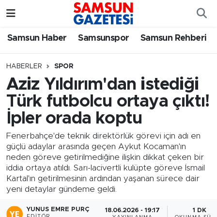
Samsun Haber
Samsun Nöbetçi Eczaneler
Samsun Haber
Samsunspor
Samsun Rehberi
Samsunspor
Samsun Hava Durumu
HABERLER
SPOR
Aziz Yıldırım'dan istediği
Samsun Rehberi
SAMSUN Namaz Vakitleri
Türk futbolcu ortaya çıktı!
Resmi İlanlar
Samsun Trafik Yoğunluk Haritası
İpler orada koptu
Süper Lig Puan Durumu ve Fikstür
Fenerbahçe'de teknik direktörlük görevi için adı en
güçlü adaylar arasında geçen Aykut Kocaman'ın
neden göreve getirilmediğine ilişkin dikkat çeken bir
Tüm Manşetler
iddia ortaya atıldı. Sarı-lacivertli kulüpte göreve İsmail
Kartal'ın getirilmesinin ardından yaşanan sürece dair
Son Dakika Haberleri
yeni detaylar gündeme geldi.
Haber Arşivi
YUNUS EMRE PURÇ
18.06.2026 - 19:17
1 DK
EDITÖR