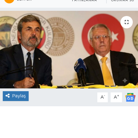
YAYINLANMA
OKUNMA SÜRE
Paylaş
-
+
A
A