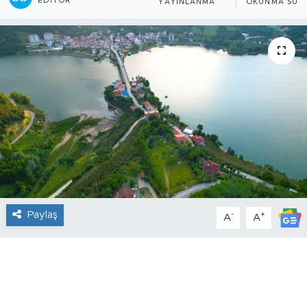
EDITÖR
YAYINLANMA
OKUNMA SÜRE
Paylaş
-
+
A
A