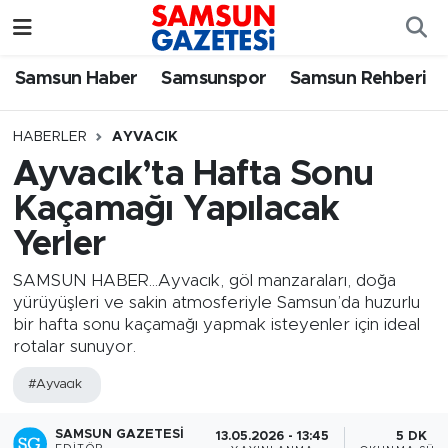
Samsun Haber
Samsun Nöbetçi Eczaneler
Samsun Haber
Samsunspor
Samsun Rehberi
Samsunspor
Samsun Hava Durumu
HABERLER
AYVACIK
Ayvacık’ta Hafta Sonu
Samsun Rehberi
SAMSUN Namaz Vakitleri
Kaçamağı Yapılacak
Resmi İlanlar
Samsun Trafik Yoğunluk Haritası
Yerler
Süper Lig Puan Durumu ve Fikstür
SAMSUN HABER...Ayvacık, göl manzaraları, doğa
yürüyüşleri ve sakin atmosferiyle Samsun’da huzurlu
bir hafta sonu kaçamağı yapmak isteyenler için ideal
Tüm Manşetler
rotalar sunuyor.
Son Dakika Haberleri
#Ayvacık
Haber Arşivi
SAMSUN GAZETESI
13.05.2026 - 13:45
5 DK