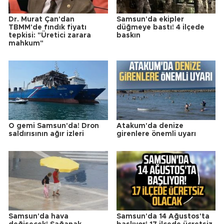
Dr. Murat Çan'dan
Samsun'da ekipler
TBMM'de fındık fiyatı
düğmeye bastı! 4 ilçede
tepkisi: "Üretici zarara
baskın
mahkum"
O gemi Samsun'da! Dron
Atakum'da denize
saldırısının ağır izleri
girenlere önemli uyarı
Samsun'da hava
Samsun'da 14 Ağustos'ta