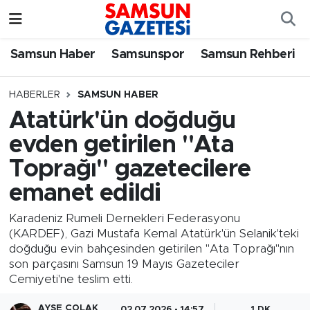
Samsun Haber
Samsun Nöbetçi Eczaneler
Samsun Haber
Samsunspor
Samsun Rehberi
Samsunspor
Samsun Hava Durumu
HABERLER
SAMSUN HABER
Atatürk'ün doğduğu
Samsun Rehberi
SAMSUN Namaz Vakitleri
evden getirilen "Ata
Resmi İlanlar
Samsun Trafik Yoğunluk Haritası
Toprağı" gazetecilere
emanet edildi
Süper Lig Puan Durumu ve Fikstür
Karadeniz Rumeli Dernekleri Federasyonu
Tüm Manşetler
(KARDEF), Gazi Mustafa Kemal Atatürk'ün Selanik'teki
doğduğu evin bahçesinden getirilen "Ata Toprağı"nın
son parçasını Samsun 19 Mayıs Gazeteciler
Son Dakika Haberleri
Cemiyeti'ne teslim etti.
Haber Arşivi
AYŞE ÇOLAK
02.07.2026 - 14:57
1 DK