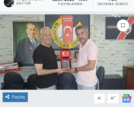
EDITÖR
YAYINLANMA
OKUNMA SÜRESI
Paylaş
-
+
A
A