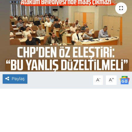
Paylaş
-
+
A
A