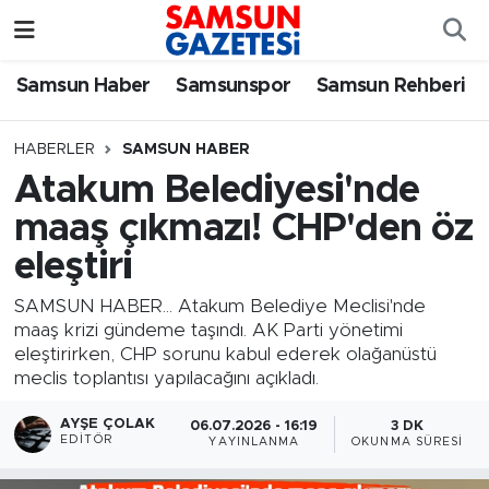
Samsun Haber
Samsun Nöbetçi Eczaneler
Samsun Haber
Samsunspor
Samsun Rehberi
Samsunspor
Samsun Hava Durumu
HABERLER
SAMSUN HABER
Atakum Belediyesi'nde
Samsun Rehberi
SAMSUN Namaz Vakitleri
maaş çıkmazı! CHP'den öz
Resmi İlanlar
Samsun Trafik Yoğunluk Haritası
eleştiri
Süper Lig Puan Durumu ve Fikstür
SAMSUN HABER... Atakum Belediye Meclisi'nde
maaş krizi gündeme taşındı. AK Parti yönetimi
eleştirirken, CHP sorunu kabul ederek olağanüstü
Tüm Manşetler
meclis toplantısı yapılacağını açıkladı.
Son Dakika Haberleri
AYŞE ÇOLAK
06.07.2026 - 16:19
3 DK
EDITÖR
YAYINLANMA
OKUNMA SÜRESI
Haber Arşivi