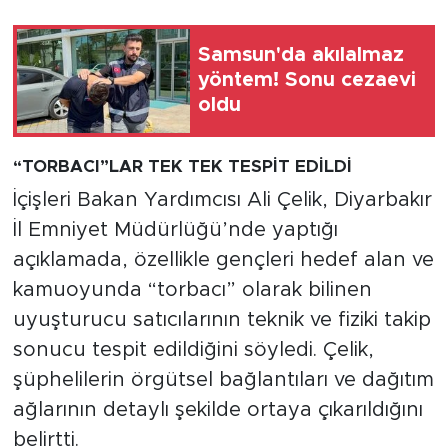
Samsun'da akılalmaz
yöntem! Sonu cezaevi
oldu
“TORBACI”LAR TEK TEK TESPİT EDİLDİ
İçişleri Bakan Yardımcısı Ali Çelik, Diyarbakır
İl Emniyet Müdürlüğü’nde yaptığı
açıklamada, özellikle gençleri hedef alan ve
kamuoyunda “torbacı” olarak bilinen
uyuşturucu satıcılarının teknik ve fiziki takip
sonucu tespit edildiğini söyledi. Çelik,
şüphelilerin örgütsel bağlantıları ve dağıtım
ağlarının detaylı şekilde ortaya çıkarıldığını
belirtti.