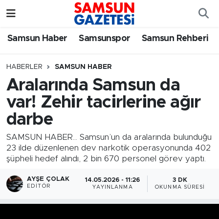
Samsun Haber
Samsun Nöbetçi Eczaneler
Samsun Haber
Samsunspor
Samsun Rehberi
Samsunspor
Samsun Hava Durumu
HABERLER
SAMSUN HABER
Aralarında Samsun da
Samsun Rehberi
SAMSUN Namaz Vakitleri
var! Zehir tacirlerine ağır
Resmi İlanlar
Samsun Trafik Yoğunluk Haritası
darbe
Süper Lig Puan Durumu ve Fikstür
SAMSUN HABER... Samsun’un da aralarında bulunduğu
23 ilde düzenlenen dev narkotik operasyonunda 402
şüpheli hedef alındı, 2 bin 670 personel görev yaptı.
Tüm Manşetler
AYŞE ÇOLAK
14.05.2026 - 11:26
3 DK
Son Dakika Haberleri
EDITÖR
YAYINLANMA
OKUNMA SÜRESI
Haber Arşivi