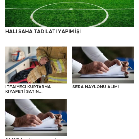
HALI SAHA TADİLATI YAPIM İŞİ
İTFAİYECİ KURTARMA
SERA NAYLONU ALIMI
KIYAFETİ SATIN
ALINACAKTIR