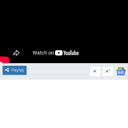
Paylaş
-
+
A
A