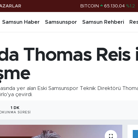
AZARLAR
DOLAR
47,7106
%0.17
EURO
55,1652
%0.27
Samsun Haber
Samsunspor
Samsun Rehberi
Res
STERLİN
64,4046
%0.35
G.ALTIN
6618.49
%2.12
a Thomas Reis i
BİST100
13.773
%-19
BITCOIN
65.130,04
%1.2
işme
asında yer alan Eski Samsunspor Teknik Direktörü Thomas
rlo'ya çevirdi.
1 DK
OKUNMA SÜRESI