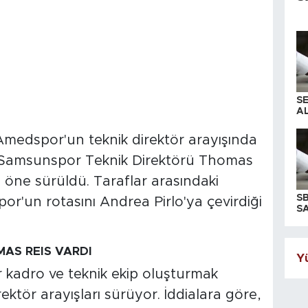
S
AL
 Amedspor'un teknik direktör arayışında
ki Samsunspor Teknik Direktörü Thomas
 öne sürüldü. Taraflar arasındaki
S
'un rotasını Andrea Pirlo'ya çevirdiği
SA
AS REIS VARDI
Yü
 kadro ve teknik ekip oluşturmak
ktör arayışları sürüyor. İddialara göre,