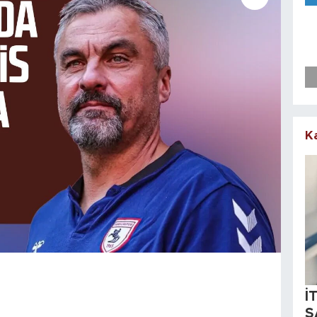
K
İ
S