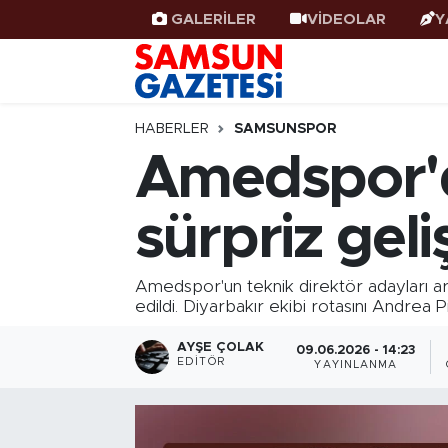
GALERİLER
VİDEOLAR
Y
Samsun Haber
Samsun Nöbetçi Eczaneler
Samsunspor
Samsun Hava Durumu
HABERLER
SAMSUNSPOR
Amedspor'd
Samsun Rehberi
SAMSUN Namaz Vakitleri
sürpriz gel
Resmi İlanlar
Samsun Trafik Yoğunluk Haritası
Süper Lig Puan Durumu ve Fikstür
Amedspor'un teknik direktör adayları ar
edildi. Diyarbakır ekibi rotasını Andrea Pi
Tüm Manşetler
AYŞE ÇOLAK
09.06.2026 - 14:23
EDITÖR
YAYINLANMA
Son Dakika Haberleri
Haber Arşivi