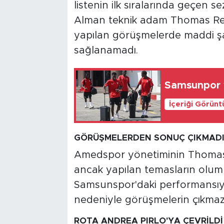
listenin ilk sıralarında geçen
Alman teknik adam Thomas Reis
yapılan görüşmelerde maddi ş
sağlanamadı.
Samsunpor y
İçeriği Görünt
GÖRÜŞMELERDEN SONUÇ ÇIKMAD
Amedspor yönetiminin Thomas Re
ancak yapılan temasların olum
Samsunspor'daki performansıyla
nedeniyle görüşmelerin çıkmaza g
ROTA ANDREA PIRLO'YA ÇEVRİLDİ