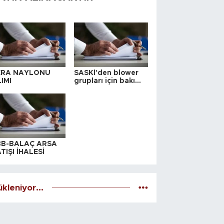
ERA NAYLONU
SASKİ'den blower
IMI
grupları için bakım
ihalesi
BB-BALAÇ ARSA
TIŞI İHALESİ
kleniyor...