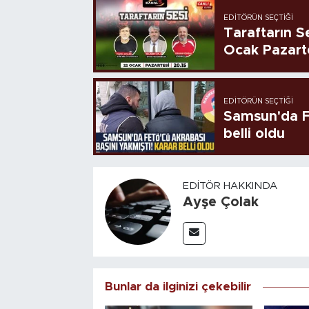
EDITÖRÜN SEÇTIĞI
Taraftarın Se
Ocak Pazart
EDITÖRÜN SEÇTIĞI
Samsun'da FE
belli oldu
EDITÖR HAKKINDA
Ayşe Çolak
Bunlar da ilginizi çekebilir