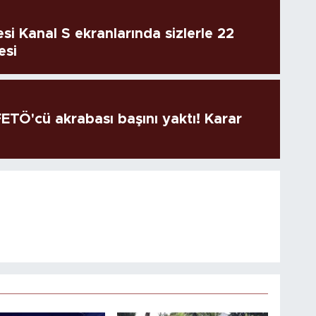
si Kanal S ekranlarında sizlerle 22
esi
TÖ'cü akrabası başını yaktı! Karar