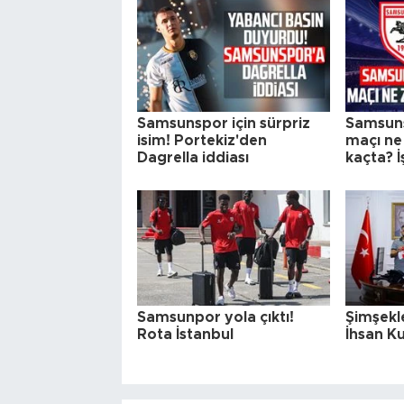
Samsunspor için sürpriz
Samsun
isim! Portekiz'den
maçı ne
Dagrella iddiası
kaçta? İ
Samsunpor yola çıktı!
Şimşekl
Rota İstanbul
İhsan Ku