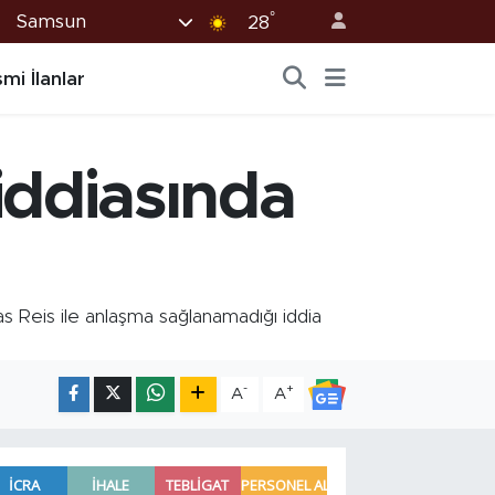
°
Samsun
28
mi İlanlar
ddiasında
 Reis ile anlaşma sağlanamadığı iddia
-
+
A
A