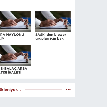
ERA NAYLONU
SASKİ'den blower
IMI
grupları için bakım
ihalesi
BB-BALAÇ ARSA
TIŞI İHALESİ
kleniyor...