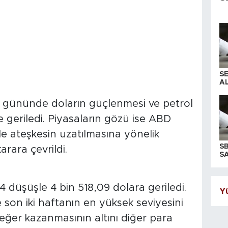
S
AL
şlem gününde doların güçlenmesi ve petrol
le geriledi. Piyasaların gözü ise ABD
le ateşkesin uzatılmasına yönelik
S
rara çevrildi.
SA
4 düşüşle 4 bin 518,09 dolara geriledi.
Yü
 son iki haftanın en yüksek seviyesini
ğer kazanmasının altını diğer para