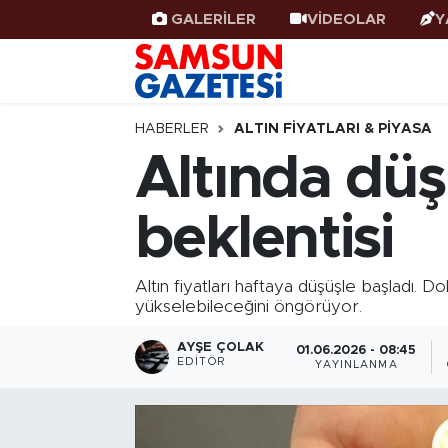
GALERİLER
VİDEOLAR
Y
Samsun Haber
Samsun Nöbetçi Eczaneler
Samsunspor
Samsun Hava Durumu
HABERLER
ALTIN FIYATLARI & PIYASA
Altında düş
Samsun Rehberi
SAMSUN Namaz Vakitleri
beklentisi
Resmi İlanlar
Samsun Trafik Yoğunluk Haritası
Süper Lig Puan Durumu ve Fikstür
Altın fiyatları haftaya düşüşle başladı. 
yükselebileceğini öngörüyor.
Tüm Manşetler
AYŞE ÇOLAK
01.06.2026 - 08:45
EDITÖR
YAYINLANMA
Son Dakika Haberleri
Haber Arşivi