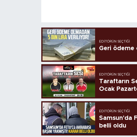
EDITÖRÜN SEÇTIĞI
Geri ödeme o
EDITÖRÜN SEÇTIĞI
Taraftarın Se
Ocak Pazart
EDITÖRÜN SEÇTIĞI
Samsun'da FE
belli oldu