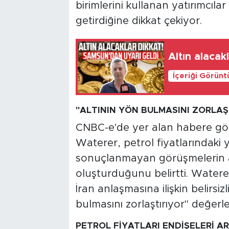
birimlerini kullanan yatırımcıla
getirdiğine dikkat çekiyor.
Altın alacak
İçeriği Görünt
"ALTININ YÖN BULMASINI ZORLAŞ
CNBC-e'de yer alan habere gör
Waterer, petrol fiyatlarındaki 
sonuçlanmayan görüşmelerin al
oluşturduğunu belirtti. Waterer
İran anlaşmasına ilişkin belirsiz
bulmasını zorlaştırıyor" değer
PETROL FİYATLARI ENDİŞELERİ AR