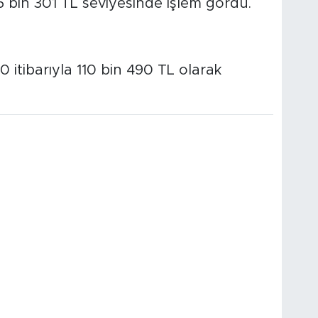
45 bin 301 TL seviyesinde işlem gördü.
10 itibarıyla 110 bin 490 TL olarak