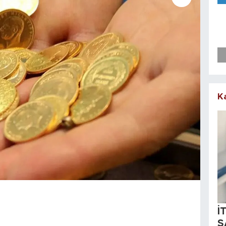
K
İ
S