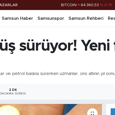
AZARLAR
DOLAR
47,7069
%0.17
EURO
55,0265
%0.01
Samsun Haber
Samsunspor
Samsun Rehberi
Res
STERLİN
64,1897
%0.02
G.ALTIN
6574.81
%1.44
üş sürüyor! Yeni 
BİST100
13.887
%64
BITCOIN
64.360,53
%-0.76
Dolar ve petrol baskısı sürerken uzmanlar, ons altının yıl s
2 DK
OKUNMA SÜRESI