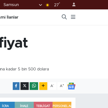
°
Samsun
27
mi İlanlar
fiyat
onuna kadar 5 bin 500 dolara
-
+
A
A