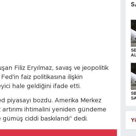
S
S
AL
an Filiz Eryılmaz, savaş ve jeopolitik
Fed'in faiz politikasına ilişkin
yici hale geldiğini ifade etti.
S
SA
ed piyasayı bozdu. Amerika Merkez
iz artırımı ihtimalini yeniden gündeme
e gümüş ciddi baskılandı" dedi.
Yü