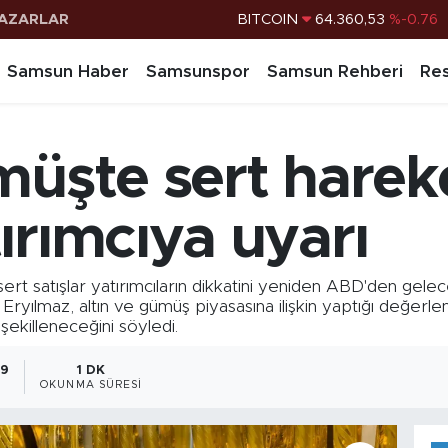
AZARLAR
DOLAR
47,7069
%0.17
EURO
55,0265
%0.01
Samsun Haber
Samsunspor
Samsun Rehberi
Res
STERLİN
64,1897
%0.02
G.ALTIN
6574.81
%1.44
ümüşte sert hare
BİST100
13.887
%64
BITCOIN
64.360,53
%-0.76
ırımcıya uyarı
ert satışlar yatırımcıların dikkatini yeniden ABD'den gele
 Eryılmaz, altın ve gümüş piyasasına ilişkin yaptığı değer
şekilleneceğini söyledi.
59
1 DK
OKUNMA SÜRESI