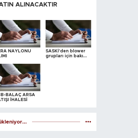
ATIN ALINACAKTIR
ERA NAYLONU
SASKİ'den blower
IMI
grupları için bakım
ihalesi
BB-BALAÇ ARSA
TIŞI İHALESİ
kleniyor...