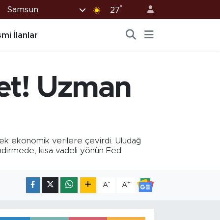
°
Samsun
27
mi İlanlar
ket! Uzman
cek ekonomik verilere çevirdi. Uludağ
lendirmede, kısa vadeli yönün Fed
-
+
A
A