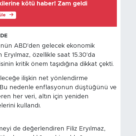
kilerine kötü haber! Zam geldi
üle
NDE
 yönün ABD'den gelecek ekonomik
 Eryılmaz, özellikle saat 15.30'da
nin kritik önem taşıdığına dikkat çekti.
leceğe ilişkin net yönlendirme
or. Bu nedenle enflasyonun düştüğünü ve
en her veri, altın için yeniden
erini kullandı.
meyi de değerlendiren Filiz Eryılmaz,