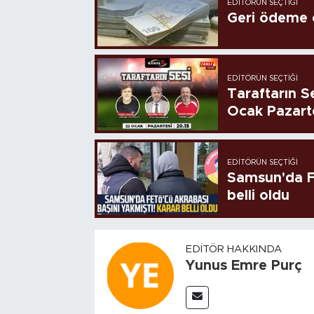
EDITÖRÜN SEÇTIĞI
Geri ödeme o
EDITÖRÜN SEÇTIĞI
Taraftarın Se
Ocak Pazart
EDITÖRÜN SEÇTIĞI
Samsun'da FE
belli oldu
EDITÖR HAKKINDA
Yunus Emre Purç