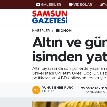
GALERİLER
VİDEOLAR
Y
Samsun Haber
Samsun Nöbetçi Eczaneler
Samsunspor
Samsun Hava Durumu
HABERLER
EKONOMI
Altın ve g
Samsun Rehberi
SAMSUN Namaz Vakitleri
isimden yat
Resmi İlanlar
Samsun Trafik Yoğunluk Haritası
Süper Lig Puan Durumu ve Fikstür
Altın piyasasında son günlerde yaşanan s
Üniversitesi Öğretim Üyesi Doç. Dr. Filiz
politikaları ve ABD enflasyon verileriyle 
Tüm Manşetler
YUNUS EMRE PURÇ
25.06.2026 - 21:
Son Dakika Haberleri
EDITÖR
YAYINLANMA
Haber Arşivi