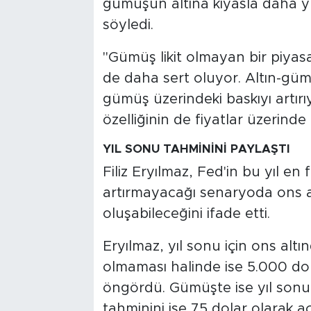
gümüşün altına kıyasla daha 
söyledi.
"Gümüş likit olmayan bir piyasa
de daha sert oluyor. Altın-güm
gümüş üzerindeki baskıyı artırı
özelliğinin de fiyatlar üzerinde 
YIL SONU TAHMİNİNİ PAYLAŞTI
Filiz Eryılmaz, Fed'in bu yıl en 
artırmayacağı senaryoda ons al
oluşabileceğini ifade etti.
Eryılmaz, yıl sonu için ons altı
olmaması halinde ise 5.000 dol
öngördü. Gümüşte ise yıl sonu 
tahminini ise 75 dolar olarak açı