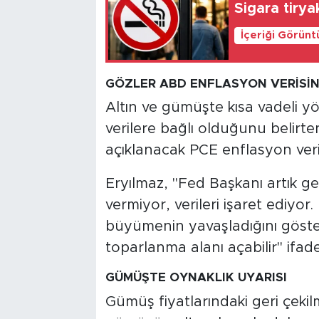
Sigara tirya
İçeriği Görünt
GÖZLER ABD ENFLASYON VERİSİ
Altın ve gümüşte kısa vadeli
verilere bağlı olduğunu belirten
açıklanacak PCE enflasyon verisi
Eryılmaz, "Fed Başkanı artık ge
vermiyor, verileri işaret ediy
büyümenin yavaşladığını göster
toparlanma alanı açabilir" ifadel
GÜMÜŞTE OYNAKLIK UYARISI
Gümüş fiyatlarındaki geri çekil