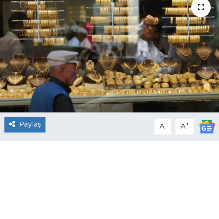
Paylaş
-
+
A
A