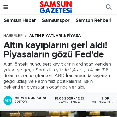
Samsun Haber
Samsun Nöbetçi Eczaneler
Samsun Haber
Samsunspor
Samsun Rehberi
Samsunspor
Samsun Hava Durumu
HABERLER
ALTIN FIYATLARI & PIYASA
Altın kayıplarını geri aldı!
Samsun Rehberi
SAMSUN Namaz Vakitleri
Piyasaların gözü Fed'de
Resmi İlanlar
Samsun Trafik Yoğunluk Haritası
Altın, önceki günkü sert kayıplarının ardından yeniden
yükselişe geçti. Spot altın yüzde 1,4 artışla 4 bin 316
Süper Lig Puan Durumu ve Fikstür
doların üzerine çıkarken, ABD-İran arasında sağlanan
geçici uzlaşı ve Fed'in faiz politikalarına ilişkin
Tüm Manşetler
beklentiler piyasaların odağında yer aldı.
MERVE NUR KARA
18.06.2026 - 12:21
2 DK
Son Dakika Haberleri
EDITÖR
YAYINLANMA
OKUNMA SÜRES
Haber Arşivi