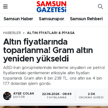
Samsun Haber
Samsun Nöbetçi Eczaneler
Samsun Haber
Samsunspor
Samsun Rehberi
Samsunspor
Samsun Hava Durumu
HABERLER
ALTIN FIYATLARI & PIYASA
Altın fiyatlarında
Samsun Rehberi
SAMSUN Namaz Vakitleri
toparlanma! Gram altın
Resmi İlanlar
Samsun Trafik Yoğunluk Haritası
yeniden yükseldi
Süper Lig Puan Durumu ve Fikstür
ABD-İran görüşmelerinde ilerleme sinyalleri ve petrol
fiyatlarındaki gerilemenin etkisiyle altın fiyatları
toparlandı. Gram altın 6 bin 238 TL, ons altın ise 4 bin
Tüm Manşetler
177 dolardan işlem gördü.
Son Dakika Haberleri
AYŞE ÇOLAK
22.06.2026 - 08:49
2 DK
EDITÖR
YAYINLANMA
OKUNMA SÜRESI
Haber Arşivi