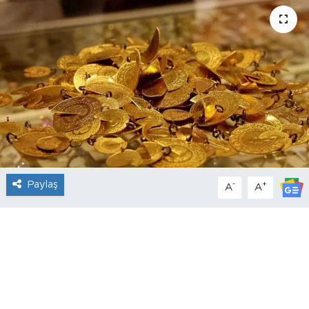
Paylaş
-
+
A
A