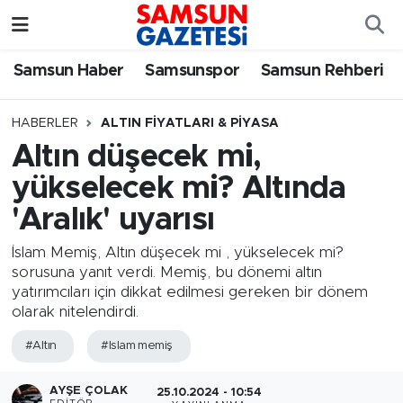
Samsun Haber
Samsun Nöbetçi Eczaneler
Samsun Haber
Samsunspor
Samsun Rehberi
Samsunspor
Samsun Hava Durumu
HABERLER
ALTIN FIYATLARI & PIYASA
Altın düşecek mi,
Samsun Rehberi
SAMSUN Namaz Vakitleri
yükselecek mi? Altında
Resmi İlanlar
Samsun Trafik Yoğunluk Haritası
'Aralık' uyarısı
Süper Lig Puan Durumu ve Fikstür
İslam Memiş, Altın düşecek mi , yükselecek mi?
sorusuna yanıt verdi. Memiş, bu dönemi altın
yatırımcıları için dikkat edilmesi gereken bir dönem
Tüm Manşetler
olarak nitelendirdi.
Son Dakika Haberleri
#Altın
#Islam memiş
Haber Arşivi
AYŞE ÇOLAK
25.10.2024 - 10:54