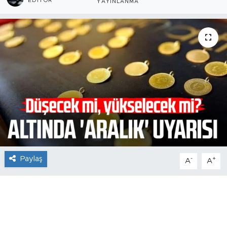
EDITÖR
YAYINLANMA
Paylaş
-
+
A
A