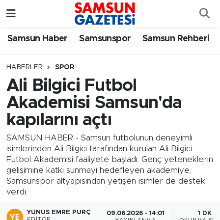
Samsun Haber
Samsun Nöbetçi Eczaneler
Samsun Haber
Samsunspor
Samsun Rehberi
Samsunspor
Samsun Hava Durumu
HABERLER
SPOR
Ali Bilgici Futbol
Samsun Rehberi
SAMSUN Namaz Vakitleri
Akademisi Samsun'da
Resmi İlanlar
Samsun Trafik Yoğunluk Haritası
kapılarını açtı
Süper Lig Puan Durumu ve Fikstür
SAMSUN HABER - Samsun futbolunun deneyimli
isimlerinden Ali Bilgici tarafından kurulan Ali Bilgici
Futbol Akademisi faaliyete başladı. Genç yeteneklerin
Tüm Manşetler
gelişimine katkı sunmayı hedefleyen akademiye,
Samsunspor altyapısından yetişen isimler de destek
Son Dakika Haberleri
verdi.
Haber Arşivi
YUNUS EMRE PURÇ
09.06.2026 - 14:01
1 DK
EDITÖR