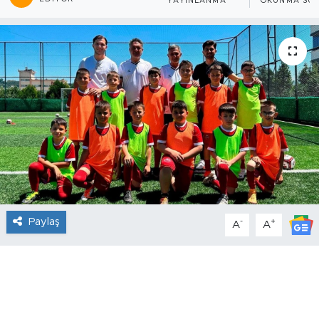
YAYINLANMA
OKUNMA SÜR
Paylaş
-
+
A
A