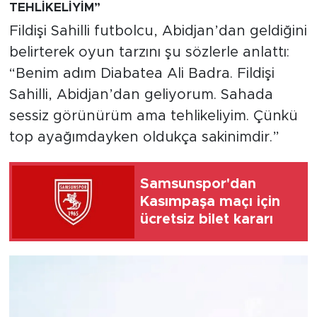
TEHLİKELİYİM”
Fildişi Sahilli futbolcu, Abidjan’dan geldiğini
belirterek oyun tarzını şu sözlerle anlattı:
“Benim adım Diabatea Ali Badra. Fildişi
Sahilli, Abidjan’dan geliyorum. Sahada
sessiz görünürüm ama tehlikeliyim. Çünkü
top ayağımdayken oldukça sakinimdir.”
Samsunspor'dan
Kasımpaşa maçı için
ücretsiz bilet kararı