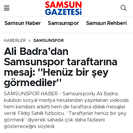
Samsun Haber
Samsun Nöbetçi Eczaneler
Samsun Haber
Samsunspor
Samsun Rehberi
Samsunspor
Samsun Hava Durumu
HABERLER
SAMSUNSPOR
Ali Badra’dan
Samsun Rehberi
SAMSUN Namaz Vakitleri
Samsunspor taraftarına
Resmi İlanlar
Samsun Trafik Yoğunluk Haritası
mesaj: "Henüz bir şey
görmediler"
Süper Lig Puan Durumu ve Fikstür
SAMSUNSPOR HABER - Samsunsporlu Ali Badra,
Tüm Manşetler
kulübün sosyal medya hesabından yayınlanan videoda
hem kendisini anlattı hem de taraftara iddialı mesajlar
verdi. Fildişi Sahilli futbolcu, “Taraftarlar henüz bir şey
Son Dakika Haberleri
görmedi” diyerek sahada çok daha fazlasını
göstereceğini söyledi.
Haber Arşivi