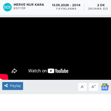
MERVE NUR KARA
13.05.2026 - 20:14
2 DK
EDITÖR
YAYINLANMA
OKUNMA SÜRE
Paylaş
-
+
A
A