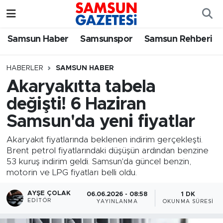
Samsun Haber
Samsun Nöbetçi Eczaneler
Samsun Haber
Samsunspor
Samsun Rehberi
Samsunspor
Samsun Hava Durumu
HABERLER
SAMSUN HABER
Akaryakıtta tabela
Samsun Rehberi
SAMSUN Namaz Vakitleri
değişti! 6 Haziran
Resmi İlanlar
Samsun Trafik Yoğunluk Haritası
Samsun'da yeni fiyatlar
Süper Lig Puan Durumu ve Fikstür
Akaryakıt fiyatlarında beklenen indirim gerçekleşti.
Brent petrol fiyatlarındaki düşüşün ardından benzine
53 kuruş indirim geldi. Samsun'da güncel benzin,
Tüm Manşetler
motorin ve LPG fiyatları belli oldu.
Son Dakika Haberleri
AYŞE ÇOLAK
06.06.2026 - 08:58
1 DK
EDITÖR
YAYINLANMA
OKUNMA SÜRESI
Haber Arşivi