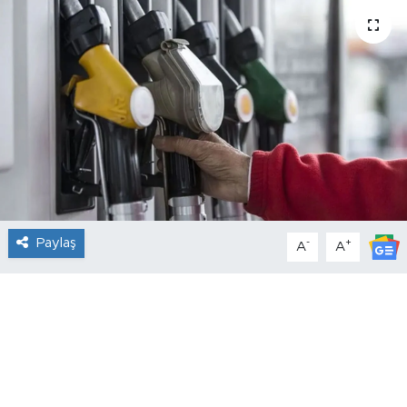
Paylaş
-
+
A
A