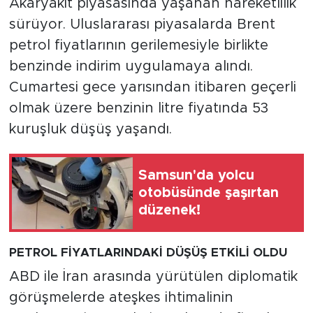
Akaryakıt piyasasında yaşanan hareketlilik
sürüyor. Uluslararası piyasalarda Brent
petrol fiyatlarının gerilemesiyle birlikte
benzinde indirim uygulamaya alındı.
Cumartesi gece yarısından itibaren geçerli
olmak üzere benzinin litre fiyatında 53
kuruşluk düşüş yaşandı.
Samsun'da yolcu
otobüsünde şaşırtan
düzenek!
PETROL FİYATLARINDAKİ DÜŞÜŞ ETKİLİ OLDU
ABD ile İran arasında yürütülen diplomatik
görüşmelerde ateşkes ihtimalinin