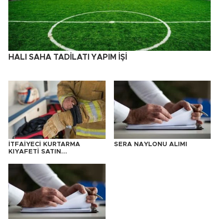
HALI SAHA TADİLATI YAPIM İŞİ
İTFAİYECİ KURTARMA
SERA NAYLONU ALIMI
KIYAFETİ SATIN
ALINACAKTIR