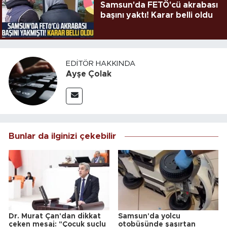
Samsun'da FETÖ'cü akrabası
başını yaktı! Karar belli oldu
EDITÖR HAKKINDA
Ayşe Çolak
Bunlar da ilginizi çekebilir
Dr. Murat Çan'dan dikkat
Samsun'da yolcu
çeken mesaj: "Çocuk suçlu
otobüsünde şaşırtan