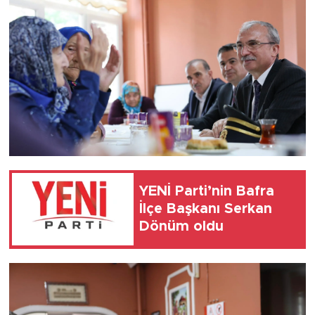
YENİ Parti’nin Bafra
İlçe Başkanı Serkan
Dönüm oldu