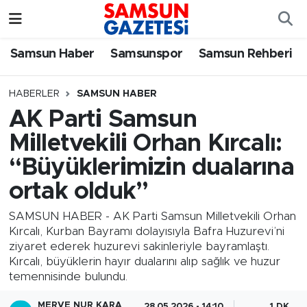
Samsun Haber
Samsun Nöbetçi Eczaneler
Samsun Haber
Samsunspor
Samsun Rehberi
Samsunspor
Samsun Hava Durumu
HABERLER
SAMSUN HABER
AK Parti Samsun
Samsun Rehberi
SAMSUN Namaz Vakitleri
Milletvekili Orhan Kırcalı:
Resmi İlanlar
Samsun Trafik Yoğunluk Haritası
“Büyüklerimizin dualarına
ortak olduk”
Süper Lig Puan Durumu ve Fikstür
SAMSUN HABER - AK Parti Samsun Milletvekili Orhan
Tüm Manşetler
Kırcalı, Kurban Bayramı dolayısıyla Bafra Huzurevi’ni
ziyaret ederek huzurevi sakinleriyle bayramlaştı.
Kırcalı, büyüklerin hayır dualarını alıp sağlık ve huzur
Son Dakika Haberleri
temennisinde bulundu.
Haber Arşivi
MERVE NUR KARA
28.05.2026 - 14:10
1 DK