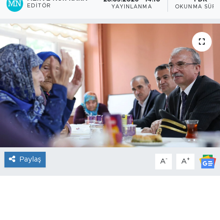
EDITÖR
YAYINLANMA
OKUNMA SÜRE
Paylaş
-
+
A
A