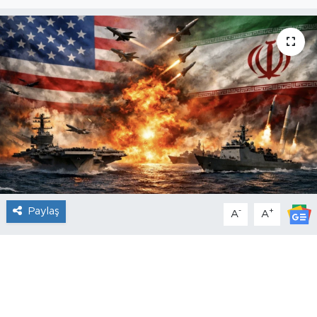
Paylaş
-
+
A
A