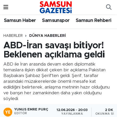
Samsun Haber
Samsun Nöbetçi Eczaneler
Samsun Haber
Samsunspor
Samsun Rehberi
Samsunspor
Samsun Hava Durumu
HABERLER
DÜNYA HABERLERI
ABD-İran savaşı bitiyor!
Samsun Rehberi
SAMSUN Namaz Vakitleri
Beklenen açıklama geldi
Resmi İlanlar
Samsun Trafik Yoğunluk Haritası
ABD ile İran arasında devam eden diplomatik
temaslara ilişkin dikkat çeken bir açıklama Pakistan
Süper Lig Puan Durumu ve Fikstür
Başbakanı Şahbaz Şerif'ten geldi. Şerif, taraflar
arasındaki müzakerelerde önemli mesafe kat
Tüm Manşetler
edildiğini belirterek, anlaşma metninin hazır olduğunu
ve barışın her zamankinden daha yakın olduğunu
söyledi.
Son Dakika Haberleri
YUNUS EMRE PURÇ
12.06.2026 - 20:03
2 DK
Haber Arşivi
EDITÖR
YAYINLANMA
OKUNMA SÜR