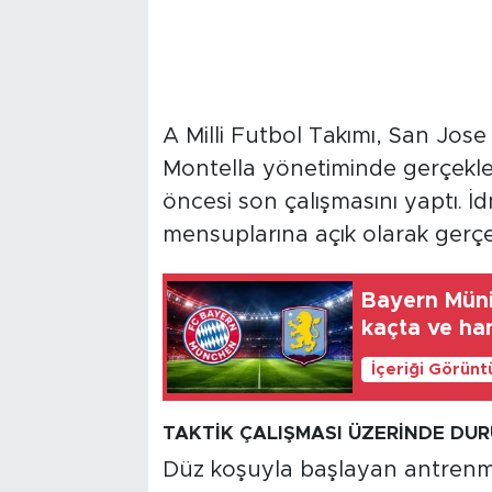
A Milli Futbol Takımı, San Jose
Montella yönetiminde gerçekle
öncesi son çalışmasını yaptı. İ
mensuplarına açık olarak gerçekl
Bayern Müni
kaçta ve ha
İçeriği Görünt
TAKTİK ÇALIŞMASI ÜZERİNDE DU
Düz koşuyla başlayan antrenma