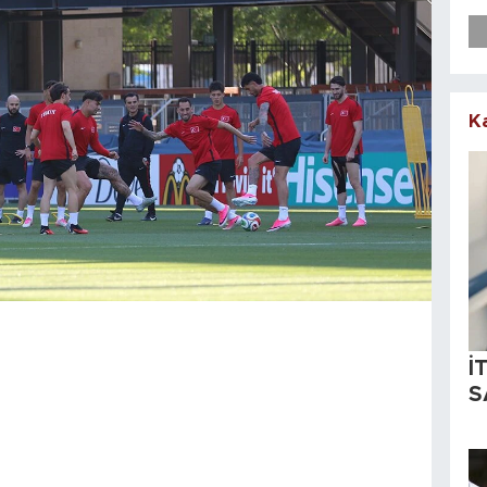
K
İ
S