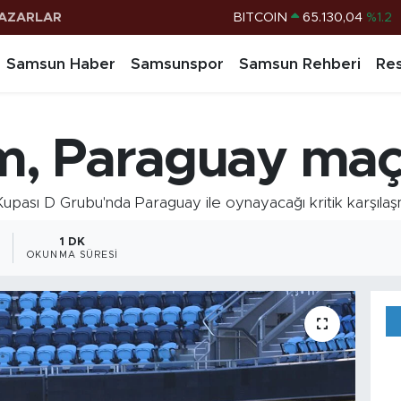
AZARLAR
DOLAR
47,7106
%0.17
EURO
55,1652
%0.27
Samsun Haber
Samsunspor
Samsun Rehberi
Res
STERLİN
64,4046
%0.35
G.ALTIN
6618.49
%2.12
ım, Paraguay maç
BİST100
13.773
%-19
BITCOIN
65.130,04
%1.2
upası D Grubu'nda Paraguay ile oynayacağı kritik karşılaşma
1 DK
OKUNMA SÜRESI