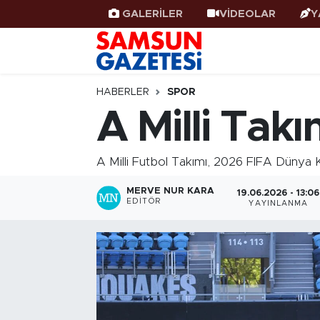
GALERİLER
VİDEOLAR
Y
Samsun Haber
Samsun Nöbetçi Eczaneler
Samsunspor
Samsun Hava Durumu
HABERLER
SPOR
A Milli Tak
Samsun Rehberi
SAMSUN Namaz Vakitleri
A Milli Futbol Takımı, 2026 FIFA Dünya K
Resmi İlanlar
Samsun Trafik Yoğunluk Haritası
MERVE NUR KARA
19.06.2026 - 13:06
Süper Lig Puan Durumu ve Fikstür
EDITÖR
YAYINLANMA
Tüm Manşetler
Son Dakika Haberleri
Haber Arşivi