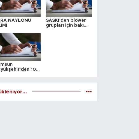
ERA NAYLONU
SASKİ'den blower
IMI
grupları için bakım
ihalesi
amsun
yükşehir'den 10
 yeri satış ihalesi
kleniyor...