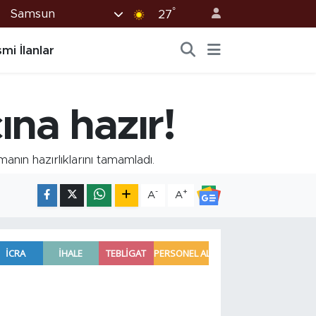
°
Samsun
27
mi İlanlar
ına hazır!
nın hazırlıklarını tamamladı.
-
+
A
A