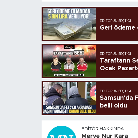
EDITÖRÜN SEÇTIĞI
Geri ödeme o
EDITÖRÜN SEÇTIĞI
Taraftarın Se
Ocak Pazart
EDITÖRÜN SEÇTIĞI
Samsun'da FE
belli oldu
EDITÖR HAKKINDA
Merve Nur Kara