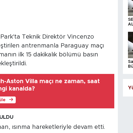
S
AL
 Park'ta Teknik Direktör Vincenzo
ştirilen antrenmanla Paraguay maçı
dmanın ilk 15 dakikalık bölümü basın
S
eştirildi.
Bü
iş
h-Aston Villa maçı ne zaman, saat
Yü
ngi kanalda?
üle
RULDU
n, ısınma hareketleriyle devam etti.