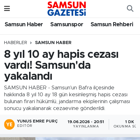
Samsun Haber
Samsun Nöbetçi Eczaneler
Samsun Haber
Samsunspor
Samsun Rehberi
Samsunspor
Samsun Hava Durumu
HABERLER
SAMSUN HABER
8 yıl 10 ay hapis cezası
Samsun Rehberi
SAMSUN Namaz Vakitleri
vardı! Samsun'da
Resmi İlanlar
Samsun Trafik Yoğunluk Haritası
yakalandı
Süper Lig Puan Durumu ve Fikstür
SAMSUN HABER - Samsun'un Bafra ilçesinde
hakkında 8 yıl 10 ay 18 gün kesinleşmiş hapis cezası
bulunan firari hükümlü, jandarma ekiplerinin çalışması
Tüm Manşetler
sonucu yakalanarak cezaevine gönderildi.
Son Dakika Haberleri
YUNUS EMRE PURÇ
19.06.2026 - 20:51
1 DK
EDITÖR
YAYINLANMA
OKUNMA SÜR
Haber Arşivi