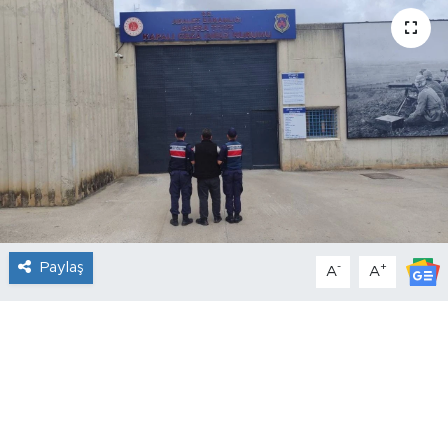
Paylaş
-
+
A
A