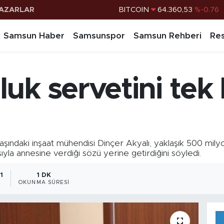
BITCOIN
64.360,53
%-0.76
AZARLAR
DOLAR
47,7069
%0.17
Samsun Haber
Samsunspor
Samsun Rehberi
Res
EURO
55,0265
%0.01
STERLİN
64,1897
%0.02
G.ALTIN
6574.81
%1.44
uk servetini tek
BİST100
13.887
%64
şındaki inşaat mühendisi Dinçer Akyalı, yaklaşık 500 milyon 
ışıyla annesine verdiği sözü yerine getirdiğini söyledi.
1
1 DK
OKUNMA SÜRESI