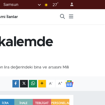
°
Samsun
27
mi İlanlar
 kalemde
lira değerindeki bina ve arsasını Milli
-
+
A
A