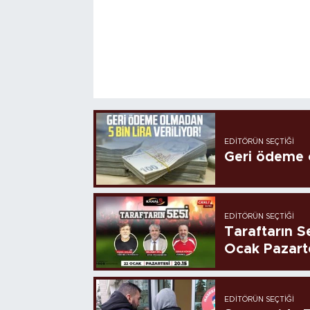
EDITÖRÜN SEÇTIĞI
Geri ödeme o
EDITÖRÜN SEÇTIĞI
Taraftarın Se
Ocak Pazart
EDITÖRÜN SEÇTIĞI