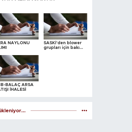
ERA NAYLONU
SASKİ'den blower
IMI
grupları için bakım
ihalesi
BB-BALAÇ ARSA
TIŞI İHALESİ
kleniyor...