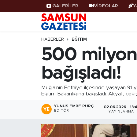
GALERİLER
VİDEOLAR
Y
Samsun Haber
Samsun Nöbetçi Eczaneler
Samsunspor
Samsun Hava Durumu
HABERLER
EĞITIM
500 milyonl
Samsun Rehberi
SAMSUN Namaz Vakitleri
bağışladı!
Resmi İlanlar
Samsun Trafik Yoğunluk Haritası
Süper Lig Puan Durumu ve Fikstür
Muğla'nın Fethiye ilçesinde yaşayan 91 ya
Eğitim Bakanlığı'na bağışladı. Akyalı, bağ
Tüm Manşetler
YUNUS EMRE PURÇ
02.06.2026 - 13:4
EDITÖR
YAYINLANMA
Son Dakika Haberleri
Haber Arşivi