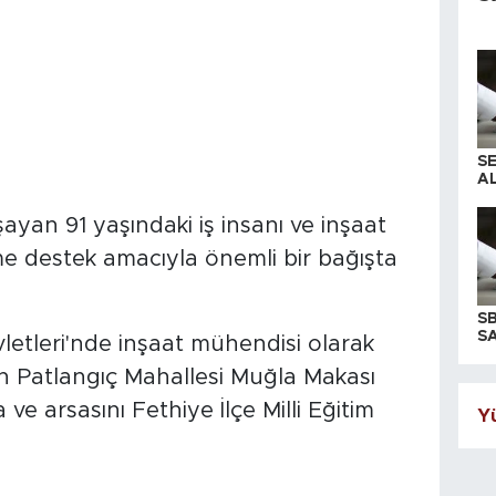
S
AL
ayan 91 yaşındaki iş insanı ve inşaat
me destek amacıyla önemli bir bağışta
S
SA
vletleri'nde inşaat mühendisi olarak
n Patlangıç Mahallesi Muğla Makası
ve arsasını Fethiye İlçe Milli Eğitim
Yü