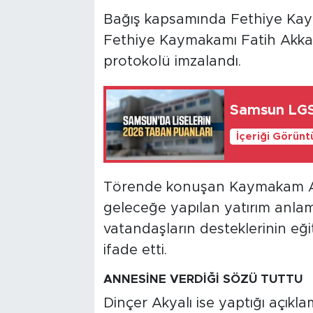
Bağış kapsamında Fethiye Kay
Fethiye Kaymakamı Fatih Akkaya
protokolü imzalandı.
Samsun LGS
İçeriği Görünt
Törende konuşan Kaymakam Akk
geleceğe yapılan yatırım anlamı
vatandaşların desteklerinin eği
ifade etti.
ANNESİNE VERDİĞİ SÖZÜ TUTTU
Dinçer Akyalı ise yaptığı açıkl