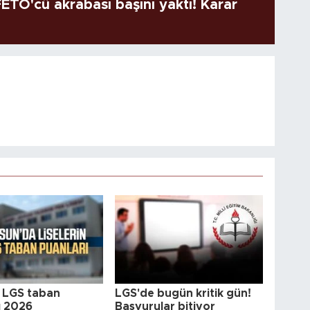
TÖ'cü akrabası başını yaktı! Karar
 LGS taban
LGS'de bugün kritik gün!
ı 2026
Başvurular bitiyor