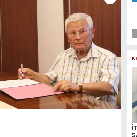
K
İ
S