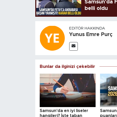
Samsun'da FE
belli oldu
EDITÖR HAKKINDA
Yunus Emre Purç
Bunlar da ilginizi çekebilir
Samsun'da en iyi liseler
Samsun
hangileri? İşte taban
puanlar